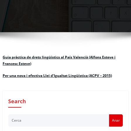
Guia pràctica de drets lingüístics al País Valencià (Alfons Esteve i
Francesc Esteve)
Per una nova i efectiva Llei d’Igualtat Lingüística (ACPV – 2015)
Search
Anar