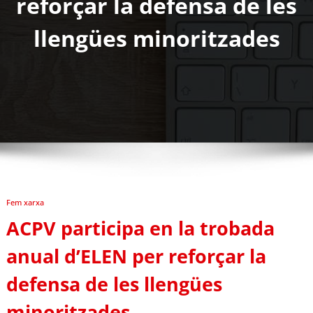
reforçar la defensa de les
llengües minoritzades
Fem xarxa
ACPV participa en la trobada
anual d’ELEN per reforçar la
defensa de les llengües
minoritzades