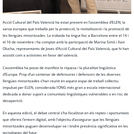
Acció Cultural del País Valencià ha estat present en l’assemblea d’ELEN, la
xarxa europea que treballa per la protecció, la revitalització i la promoció de
les llengües minoritzades. La trobada ha tingut lloc a Barcelona entre el 14 i
el 16 de novembre i ha comptat amb la participació de Marina Simó i Xavi
Olucha, representants de Joves d’Acció Cultural del País Valencià, que hi han
assistit com a activistes en favor del valencià.
L’assemblea ha posat de manifest la riquesa i la pluralitat lingüística
d’Europa. Prop d’un centenar de defensores i defensors de les diverses
llengües minoritzades s’han reunit en aquest espai de treball col·lectiu
impulsat per ELEN, considerada l’ONG més gran a escala internacional
dedicada a donar suport a comunitats lingüístiques vulnerables o en risc de
desaparició.
En aquesta edició, el debat central s’ha focalitzat en els reptes i oportunitats
que ofereix l’entorn digital, amb l’objectiu d’assegurar que les llengües
minoritzades puguen desenvolupar-se i tindre presència significativa en les
tecnologies del futur.